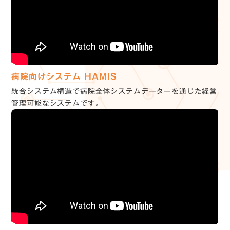
コーポレートサイト
TOP
MEGURI
トップ
研修会サイトへ
病院向けシステム HAMIS
INFORMATION
CONTACT
統合システム構造で病院全体システムデーターを通じた経営
お知らせ
お問い合わせ
管理可能なシステムです。
COMPANY
MEDIA SITE
会社紹介
メディアサイトへ
BUSINESS
事業紹介