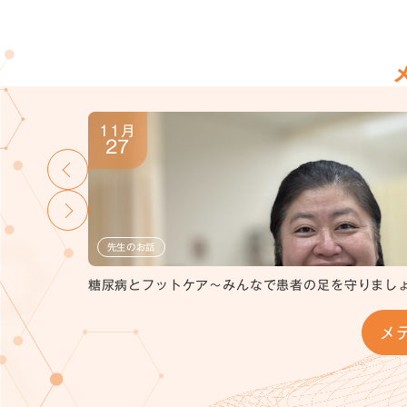
11月
27
先生のお話
糖尿病とフットケア〜みんなで患者の足を守りまし
メ